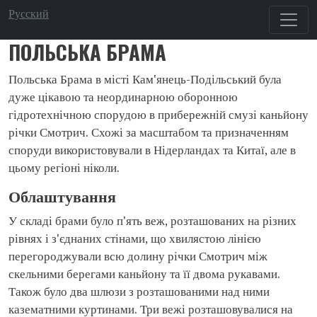
Перейти до основного вмісту
Русский
ПОЛЬСЬКА БРАМА
Польська Брама в місті Кам'янець-Подільський була
дуже цікавою та неординарною оборонною
гідротехнічною спорудою в прибережній смузі каньйону
річки Смотрич. Схожі за масштабом та призначенням
споруди використовували в Нідерландах та Китаї, але в
цьому регіоні ніколи.
Облаштування
У складі брами було п'ять веж, розташованих на різних
рівнях і з'єднаних стінами, що хвилястою лінією
перегороджували всю долину річки Смотрич між
скельними берегами каньйону та її двома рукавами.
Також було два шлюзи з розташованими над ними
казематними куртинами. Три вежі розташовувалися на