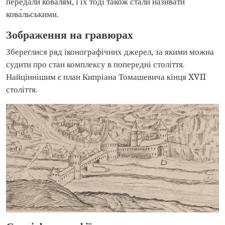
передали ковалям, і їх тоді також стали називати
кова́льськими.
Зображення на гравюрах
Збереглися ряд іконографічних джерел, за якими можна
судити про стан комплексу в попередні століття.
Найціннішим є план Кипріана Томашевича кінця XVII
століття.