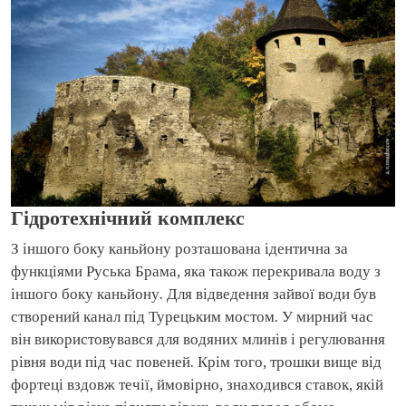
Гідротехнічний комплекс
З іншого боку каньйону розташована ідентична за
функціями Руська Брама, яка також перекривала воду з
іншого боку каньйону. Для відведення зайвої води був
створений канал під Турецьким мостом. У мирний час
він використовувався для водяних млинів і регулювання
рівня води під час повеней. Крім того, трошки вище від
фортеці вздовж течії, ймовірно, знаходився ставок, якій