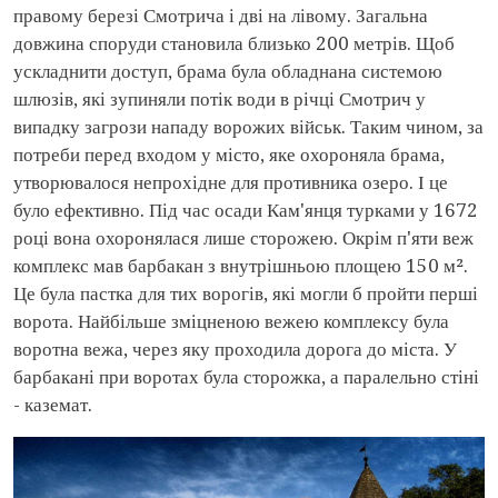
правому березі Смотрича і дві на лівому. Загальна
довжина споруди становила близько 200 метрів. Щоб
ускладнити доступ, брама була обладнана системою
шлюзів, які зупиняли потік води в річці Смотрич у
випадку загрози нападу ворожих військ. Таким чином, за
потреби перед входом у місто, яке охороняла брама,
утворювалося непрохідне для противника озеро. І це
було ефективно. Під час осади Кам'янця турками у 1672
році вона охоронялася лише сторожею. Окрім п'яти веж
комплекс мав барбакан з внутрішньою площею 150 м².
Це була пастка для тих ворогів, які могли б пройти перші
ворота. Найбільше зміцненою вежею комплексу була
воротна вежа, через яку проходила дорога до міста. У
барбакані при воротах була сторожка, а паралельно стіні
- каземат.