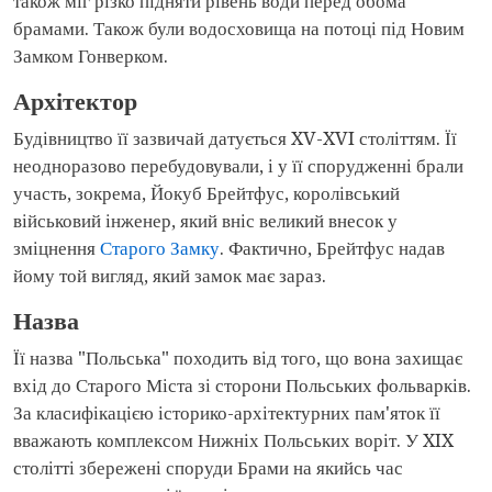
також міг різко підняти рівень води перед обома
брамами. Також були водосховища на потоці під Новим
Замком Гонверком.
Архітектор
Будівництво її зазвичай датується XV-XVI століттям. Її
неодноразово перебудовували, і у її спорудженні брали
участь, зокрема, Йокуб Брейтфус, королівський
військовий інженер, який вніс великий внесок у
зміцнення
Старого Замку
. Фактично, Брейтфус надав
йому той вигляд, який замок має зараз.
Назва
Її назва "Польська" походить від того, що вона захищає
вхід до Старого Міста зі сторони Польських фольварків.
За класифікацією історико-архітектурних пам'яток її
вважають комплексом Нижніх Польських воріт. У XIX
столітті збережені споруди Брами на якийсь час