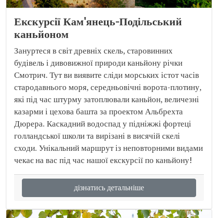
Екскурсії Кам'янець-Подільський
каньйоном
Зануртеся в світ древніх скель, старовинних
будівель і дивовижної природи каньйону річки
Смотрич. Тут ви виявите сліди морських істот часів
стародавнього моря, середньовічні ворота-плотину,
які під час штурму затоплювали каньйон, величезні
казарми і цехова башта за проектом Альбрехта
Дюрера. Каскадний водоспад у підніжжі фортеці
голландської школи та вирізані в висячій скелі
сходи. Унікальний маршрут із неповторними видами
чекає на вас під час нашої екскурсії по каньйону!
дізнатись детальніше