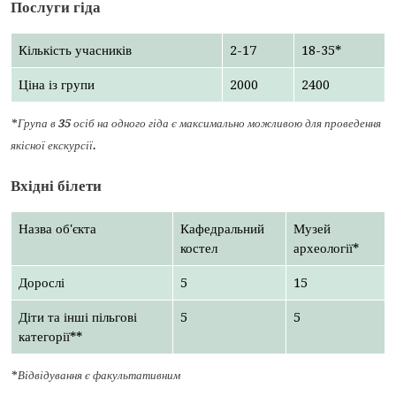
Послуги гіда
Кількість учасників
2-17
18-35*
Ціна із групи
2000
2400
*Група в 35 осіб на одного гіда є максимально можливою для проведення
якісної екскурсії.
Вхідні білети
Назва об'єкта
Кафедральний
Музей
костел
археології*
Дорослі
5
15
Діти та інші пільгові
5
5
категорії**
*Відвідування є факультативним