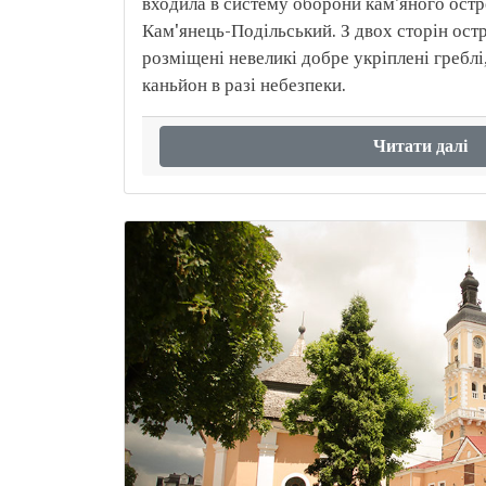
входила в систему оборони кам'яного остр
Кам'янець-Подільський. З двох сторін остр
розміщені невеликі добре укріплені греблі,
каньйон в разі небезпеки.
Читати далі