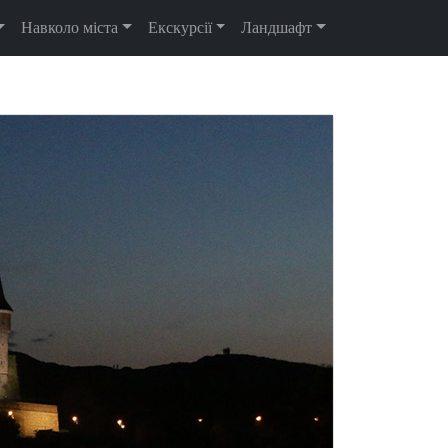
Навколо міста
Екскурсії
Ландшафт