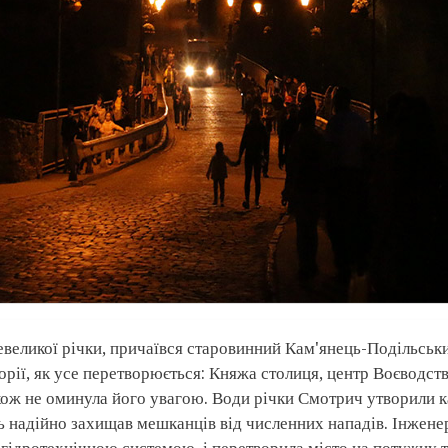
великої річки, причаївся старовинний Кам'янець-Подільський
орії, як усе перетворюється: Княжа столиця, центр Воєводст
кож не оминула його увагою. Води річки Смотрич утворили к
 надійно захищав мешканців від численних нападів. Інжене