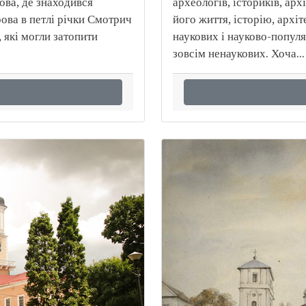
ова, де знаходився
археологів, істориків, арх
ова в петлі річки Смотрич
його життя, історію, архі
 які могли затопити
наукових і науково-популя
зовсім ненаукових. Хоча...