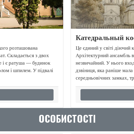
Катедральный кос
кого розташована
Це єдиний у світі діючий 
ат. Складається з двох
Архітектурний ансамбль в
е і є ратуша — будинок
незвичайний. У нього вхо
олом і шпилем. У підвалі
дзвіниця, яка раніше мала
середньовічних замках, т
ОСОБИСТОСТІ