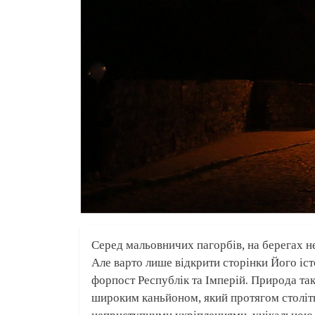
Серед мальовничих пагорбів, на берегах не
Але варто лише відкрити сторінки Його іст
форпост Республік та Імперій. Природа та
широким каньйоном, який протягом століть