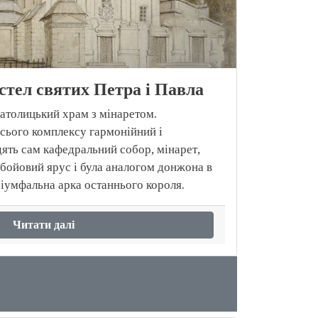
тел святих Петра і Павла
католицький храм з мінаретом.
сього комплексу гармонійний і
дять сам кафедральний собор, мінарет,
 бойовий ярус і була аналогом донжона в
ріумфальна арка останнього короля.
Читати далі