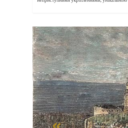
неприступними укріпленнями, унікальною 