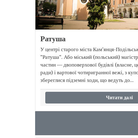
Ратуша
У центрі старого міста Кам'янця-Подільсь
"Ратуша". Або міський (польський) магістр
частин — двоповерхової будівлі (власне, ц
ради) і вартової чотиригранної вежі, з куп
збереглися підземні ходи, що ведуть до...
Читати далі