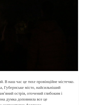
. В наш час це тихе провінційне містечко.
ва, Губернське місто, найсильніший
ам'яний острів, оточений глибоким і
рна думка доповнила все це