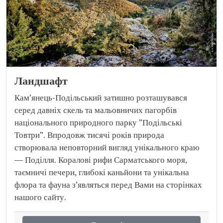
Ландшафт
Кам'янець-Подільський затишно розташувався
серед давніх скель та мальовничих пагорбів
національного природного парку "Подільські
Товтри". Впродовж тисячі років природа
створювала неповторний вигляд унікального краю
— Поділля. Коралові рифи Сарматського моря,
таємничі печери, глибокі каньйони та унікальна
флора та фауна з’являться перед Вами на сторінках
нашого сайту.