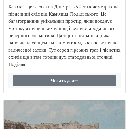
Бакота – це затока на Дністрі, в 50-ти кілометрах на
південний схід від Кам’янця-Подільського. Це
багатогранний унікальний простір, який поєднує
містику язичницьких капищ і велич стародавнього
печерного монастиря. Ця територія заповідника,
наповнена сонцем і м’яким вітром, вражає величчю
величезної затоки. Тут серед гірських трав і лісистих
схилів ще витає гордий дух стародавньої столиці
Поділля.
Читать далее