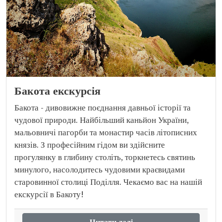
Бакота екскурсія
Бакота - дивовижне поєднання давньої історії та
чудової природи. Найбільший каньйон України,
мальовничі пагорби та монастир часів літописних
князів. З професійним гідом ви здійсните
прогулянку в глибину століть, торкнетесь святинь
минулого, насолодитесь чудовими краєвидами
старовинної столиці Поділля. Чекаємо вас на нашій
екскурсії в Бакоту!