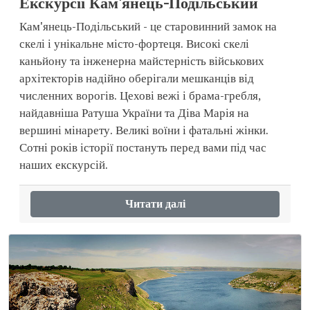
Екскурсії Кам'янець-Подільський
Кам'янець-Подільський - це старовинний замок на
скелі і унікальне місто-фортеця. Високі скелі
каньйону та інженерна майстерність військових
архітекторів надійно оберігали мешканців від
численних ворогів. Цехові вежі і брама-гребля,
найдавніша Ратуша України та Діва Марія на
вершині мінарету. Великі воїни і фатальні жінки.
Сотні років історії постануть перед вами під час
наших екскурсій.
Читати далі