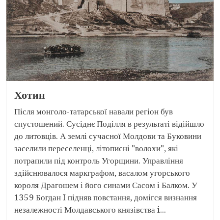
Хотин
Після монголо-татарської навали регіон був
спустошений. Сусіднє Поділля в результаті відійшло
до литовців. А землі сучасної Молдови та Буковини
заселили переселенці, літописні "волохи", які
потрапили під контроль Угорщини. Управління
здійснювалося маркграфом, васалом угорського
короля Драгошем і його синами Сасом і Балком. У
1359 Богдан I підняв повстання, домігся визнання
незалежності Молдавського князівства i...