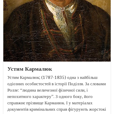
Устим Кармалюк
Устим Кармалюк; (1787-1835) одна з найбільш
одіозних особистостей в історії Поділля. За словами
Ролле: “людина величезної фізичної сили, і
непохитного характеру”. З одного боку, його
справжнє прізвище Карманюк. І у матеріалах
документів кримінальних справ фігурують жорстокі