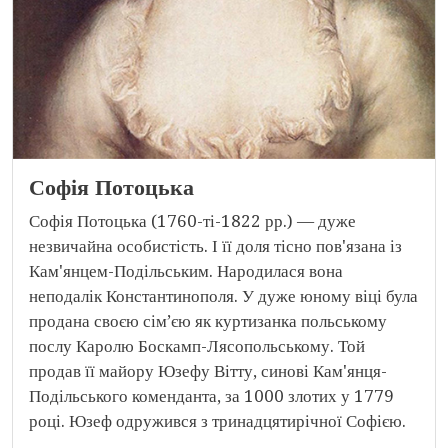
Софія Потоцька
Софія Потоцька (1760-ті-1822 рр.) — дуже
незвичайна особистість. І її доля тісно пов'язана із
Кам'янцем-Подільським. Народилася вона
неподалік Константинополя. У дуже юному віці була
продана своєю сім’єю як куртизанка польському
послу Каролю Боскамп-Лясопольському. Той
продав її майору Юзефу Вітту, синові Кам'янця-
Подільського коменданта, за 1000 злотих у 1779
році. Юзеф одружився з тринадцятирічної Софією.