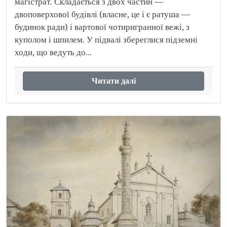
магістрат. Складається з двох частин —
двоповерхової будівлі (власне, це і є ратуша —
будинок ради) і вартової чотиригранної вежі, з
куполом і шпилем. У підвалі збереглися підземні
ходи, що ведуть до...
Читати далі