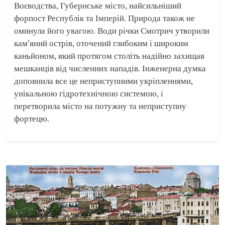
Воєводства, Губернське місто, найсильніший
форпост Республік та Імперій. Природа також не
оминула його увагою. Води річки Смотрич утворили
кам'яний острів, оточений глибоким і широким
каньйоном, який протягом століть надійно захищав
мешканців від численних нападів. Інженерна думка
доповнила все це неприступними укріпленнями,
унікальною гідротехнічною системою, і
перетворила місто на потужну та неприступну
фортецю.