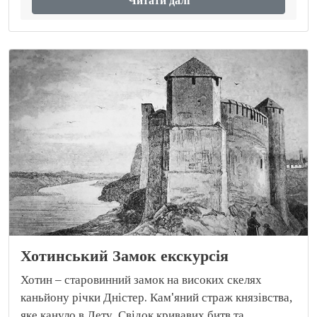
Читати далі
Хотинський Замок екскурсія
Хотин – старовинний замок на високих скелях
каньйону річки Дністер. Кам'яний страж князівства,
яке кануло в Лету. Свідок кривавих битв та