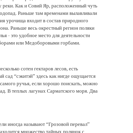
у реки. Как и Совий Яр, расположенный чуть
водопад. Раньше там временами вылавливали
рия урочища входит в состав природного
она. Раньше весь окрестный регион поляки
я - это удобное место для деятельности
доборами или Медоборовыми горбами.
сколько сотен гектаров лесов, есть
й сад “сэкитэй” здесь как нигде ощущается
 самого ручья, если хорошо поискать, можно
ад. В теплых лагунах Сарматского моря. Два
ели иногда называют “Грозовой перевал”
находится множество тайных полянок с