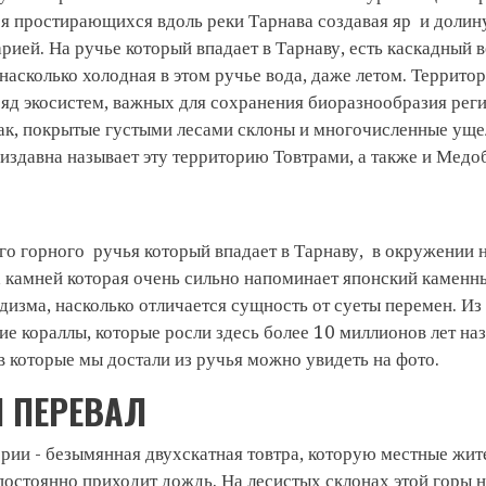
ря простирающихся вдоль реки Тарнава создавая яр и долин
ией. На ручье который впадает в Тарнаву, есть каскадный 
асколько холодная в этом ручье вода, даже летом. Террито
ряд экосистем, важных для сохранения биоразнообразия реги
к, покрытые густыми лесами склоны и многочисленные ущель
е издавна называет эту территорию Товтрами, а также и Ме
о горного ручья который впадает в Тарнаву, в окружении не
 камней которая очень сильно напоминает японский каменны
дизма, насколько отличается сущность от суеты перемен. Из
е кораллы, которые росли здесь более 10 миллионов лет наз
 которые мы достали из ручья можно увидеть на фото.
 ПЕРЕВАЛ
рии - безымянная двухскатная товтра, которую местные жит
 постоянно приходит дождь. На лесистых склонах этой горы 