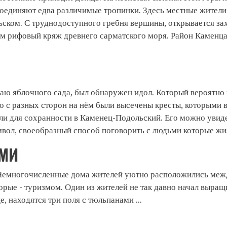
соединяют едва различимые тропинки. Здесь местные жител
ском. С труднодоступного гребня вершины, открывается за
м рифовый кряж древнего сарматского моря. Район Каменца
раю яблочного сада, был обнаружен идол. Который вероятно 
о с разных сторон на нём были высечены кресты, которыми 
и для сохранности в Каменец-Подольский. Его можно увиде
имвол, своеобразный способ поговорить с людьми которые жи
АМИ
. Немногочисленные дома жителей уютно расположились меж
рые - туризмом. Один из жителей не так давно начал выращи
 находятся три поля с тюльпанами ...