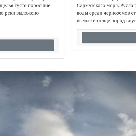
ущелья густо поросшие
Сарматского моря. Русло 
дно реки выложено
воды среди черноземов ст
вымыл в толще пород вну