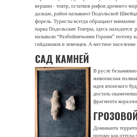
вершин - товтр, остатков рифов древнего мо
дальше, район называют Подольской Швейцар
форель. Туристы всегда обращают внимание н
парка Подольские Товтры, здесь находится 
называли “Разбойничьими Горами” потому ка
гайдамаков и левенцев. А местное населени
САД КАМНЕЙ
В русле безымянног
живописная поляна
идея японского буд
достать окаменевши
фрагмента кораллов
ГРОЗОВОЙ
Доминанта террито
потому как оттуда