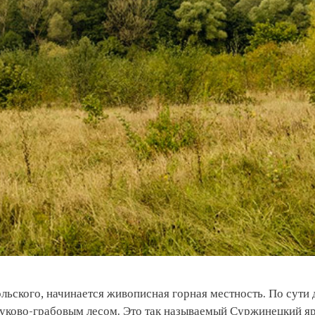
льского, начинается живописная горная местность. По сути
ково-грабовым лесом. Это так называемый Суржинецкий яр,