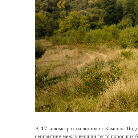
В 17 километрах на восток от Каменца-Подо
серпантину между вершин густо поросших бу